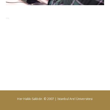
…
Her Hakkı Saklıdır. © 2007 | İstanbul Arel Üniversitesi